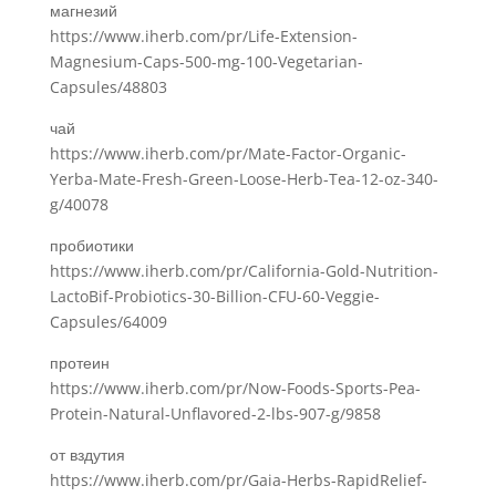
магнезий
https://www.iherb.com/pr/Life-Extension-
Magnesium-Caps-500-mg-100-Vegetarian-
Capsules/48803
чай
https://www.iherb.com/pr/Mate-Factor-Organic-
Yerba-Mate-Fresh-Green-Loose-Herb-Tea-12-oz-340-
g/40078
пробиотики
https://www.iherb.com/pr/California-Gold-Nutrition-
LactoBif-Probiotics-30-Billion-CFU-60-Veggie-
Capsules/64009
протеин
https://www.iherb.com/pr/Now-Foods-Sports-Pea-
Protein-Natural-Unflavored-2-lbs-907-g/9858
от вздутия
https://www.iherb.com/pr/Gaia-Herbs-RapidRelief-