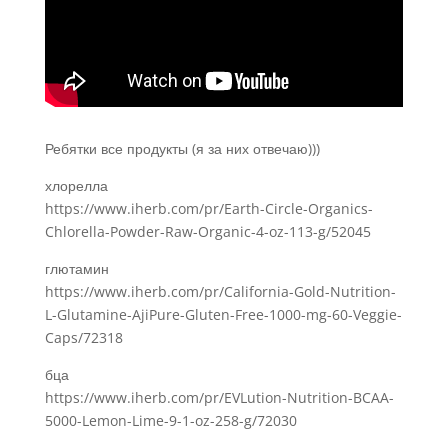
Ребятки все продукты (я за них отвечаю)))
хлорелла
https://www.iherb.com/pr/Earth-Circle-Organics-
Chlorella-Powder-Raw-Organic-4-oz-113-g/52045
глютамин
https://www.iherb.com/pr/California-Gold-Nutrition-
L-Glutamine-AjiPure-Gluten-Free-1000-mg-60-Veggie-
Caps/72318
бца
https://www.iherb.com/pr/EVLution-Nutrition-BCAA-
5000-Lemon-Lime-9-1-oz-258-g/72030