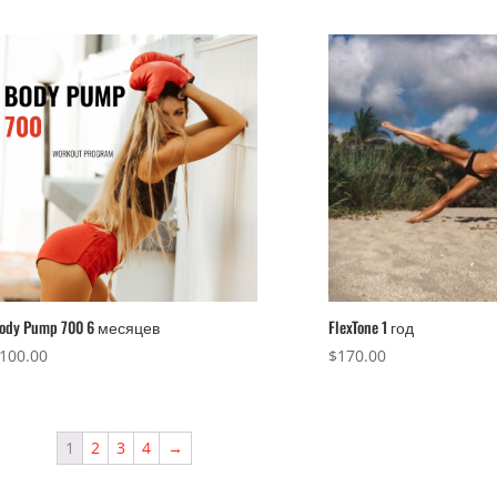
ody Pump 700 6 месяцев
FlexTone 1 год
100.00
$
170.00
1
2
3
4
→