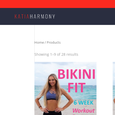
Home
/ Products
Showing 1–9 of 28 results